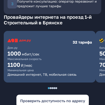
Получите консультацию: оператор перезвонит и
предложит лучшие тарифы
Провайдеры интернета на проезд 1-й
Строительный в Брянске
32 тарифа
Дом.ру
бил
1000
5
мбит/сек
Максимальная скорость
Мак
1100
7
₽/мес
Минимальная цена
Мин
Домашний интернет, ТВ, мобильная связь
Дом
Проверить доступность по адресу