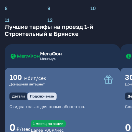
8
9
10
11
12
Лучшие тарифы на проезд 1-й
Строительный в Брянске
МегаФон
Минимум
100
3
мбит/сек
Домашний интернет
Дом
Детали
Подключение
Де
Скидка только для новых абонентов.
Ски
1 месяц по акции
0
0
₽/мес
Далее
700
₽/мес