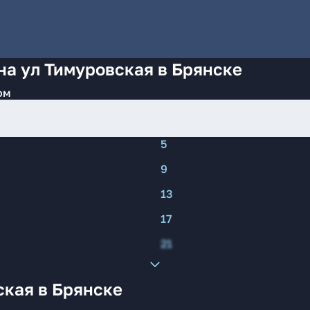
на ул Тимуровская в Брянске
ом
5
9
13
17
21
ская в Брянске