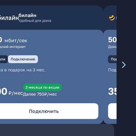
билайн
Удобный для дома
0
500
мбит/сек
мбит
шний интернет
Домашний инте
али
Подключение
Подключение
а в подарок на 3 мес.
Подключени
2 месяцa по акции
00
350
₽/мес
₽/м
Далее
750
₽/мес
Подключить