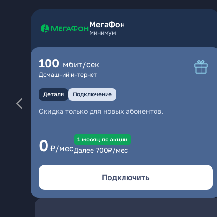
МегаФон
Минимум
100
мбит/сек
Домашний интернет
Детали
Подключение
Скидка только для новых абонентов.
1 месяц по акции
0
₽/мес
Далее
700
₽/мес
Подключить