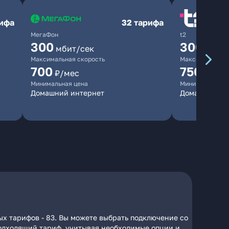
рифа
32 тарифа
МегаФон
t2
300
300
мбит/сек
мбит/
Максимальная скорость
Максимальная 
700
750
₽/мес
₽/мес
Минимальная цена
Минимальная ц
Домашний интернет
Домашний ин
ых тарифов - 83. Вы можете выбрать подключение со
 подходящий тариф, учитывая необходимые опции и