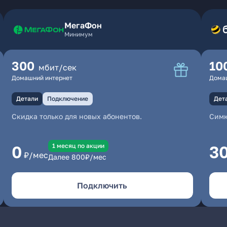
МегаФон
Минимум
300
10
мбит/сек
Домашний интернет
Дома
Детали
Подключение
Дет
Скидка только для новых абонентов.
Симк
1 месяц по акции
0
3
₽/мес
Далее
800
₽/мес
Подключить