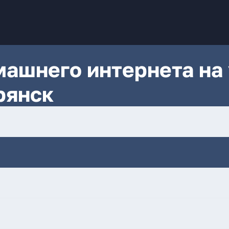
ашнего интернета на 
рянск