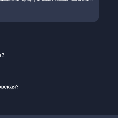
е?
овская?