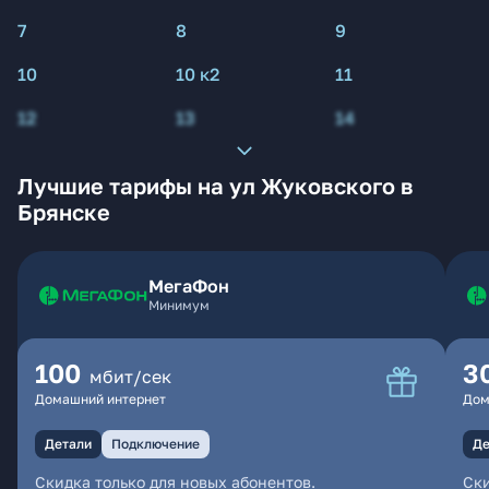
7
8
9
10
10 к2
11
12
13
14
Лучшие тарифы на ул Жуковского в
Брянске
МегаФон
Минимум
100
3
мбит/сек
Домашний интернет
Дом
Детали
Подключение
Де
Скидка только для новых абонентов.
Ски