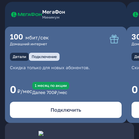
МегаФон
Минимум
100
3
мбит/сек
Домашний интернет
Дом
Детали
Подключение
Де
Скидка только для новых абонентов.
Ски
1 месяц по акции
0
0
₽/мес
Далее
700
₽/мес
Подключить