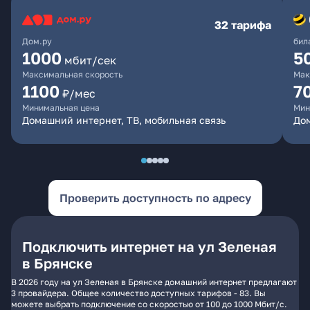
32 тарифа
Дом.ру
бил
1000
5
мбит/сек
Максимальная скорость
Мак
1100
7
₽/мес
Минимальная цена
Мин
Домашний интернет, ТВ, мобильная связь
Дом
Проверить доступность по адресу
Подключить интернет на ул Зеленая
в Брянске
В 2026 году на ул Зеленая в Брянске домашний интернет предлагают
3 провайдера. Общее количество доступных тарифов - 83. Вы
можете выбрать подключение со скоростью от 100 до 1000 Мбит/с.