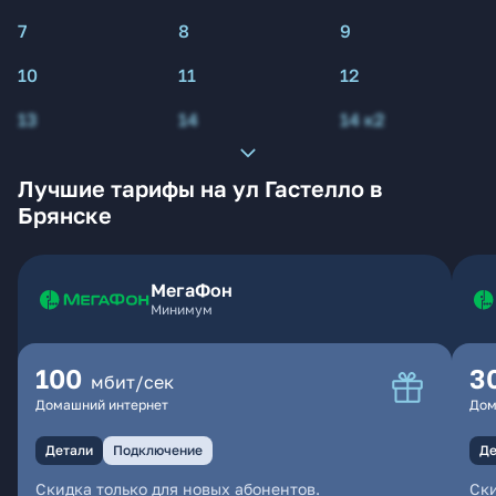
7
8
9
10
11
12
13
14
14 к2
Лучшие тарифы на ул Гастелло в
Брянске
МегаФон
Минимум
100
3
мбит/сек
Домашний интернет
Дом
Детали
Подключение
Де
Скидка только для новых абонентов.
Ски