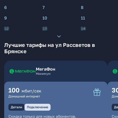
6
7
8
9
10
11
12
13
14
Лучшие тарифы на ул Рассветов в
Брянске
МегаФон
Минимум
100
3
мбит/сек
Домашний интернет
Дом
Детали
Подключение
Де
Скидка только для новых абонентов.
Ски