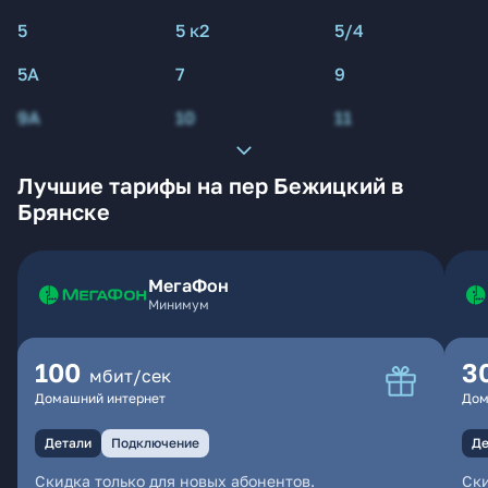
5
5 к2
5/4
5А
7
9
9А
10
11
Лучшие тарифы на пер Бежицкий в
Брянске
МегаФон
Минимум
100
3
мбит/сек
Домашний интернет
Дом
Детали
Подключение
Де
Скидка только для новых абонентов.
Ски