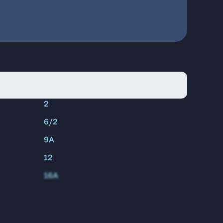
2
6/2
9А
12
16А