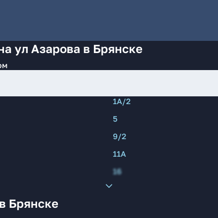
на ул Азарова в Брянске
ом
1А/2
5
9/2
11А
16
в Брянске