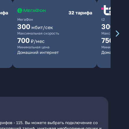
рифа
32 тарифа
МегаФон
t2
300
300
мбит/сек
мбит/
Максимальная скорость
Максимальная 
700
750
₽/мес
₽/мес
Минимальная цена
Минимальная ц
Домашний интернет
Домашний ин
рифов - 115. Вы можете выбрать подключение со
 подходящий тариф, учитывая необходимые опции и