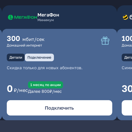
МегаФон
Минимум
300
10
мбит/сек
Домашний интернет
Дома
Детали
Подключение
Дет
Скидка только для новых абонентов.
Симк
1 месяц по акции
0
3
₽/мес
Далее
800
₽/мес
Подключить