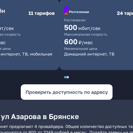
11 тарифов
24 та
Ростелеком
500
ит/сек
мбит/сек
я скорость
Максимальная скорость
600
ес
₽/мес
я цена
Минимальная цена
интернет, ТВ, мобильная
Домашний интернет, ТВ
Проверить доступность по адресу
 ул Азарова в Брянске
рнет предлагают 4 провайдера. Общее количество доступных та
арьируются от 600 до 3249 рублей в месяц. Подайте заявку на