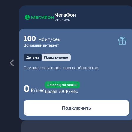
МегаФон
Минимум
100
мбит/сек
Домашний интернет
Детали
Подключение
Скидка только для новых абонентов.
1 месяц по акции
0
₽/мес
Далее
700
₽/мес
Подключить