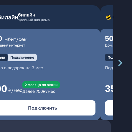
билайн
Удобный для дома
0
500
мбит/сек
мбит
шний интернет
Домашний инте
али
Подключение
Подключение
а в подарок на 3 мес.
Подключени
2 месяцa по акции
00
350
₽/мес
₽/м
Далее
750
₽/мес
Подключить