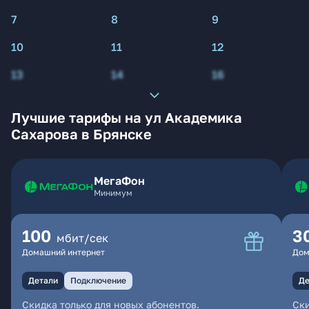
7
8
9
10
11
12
13
14
16
Лучшие тарифы на ул Академика
Сахарова в Брянске
МегаФон
Минимум
100
3
мбит/сек
Домашний интернет
Дом
Детали
Подключение
Де
Скидка только для новых абонентов.
Ски