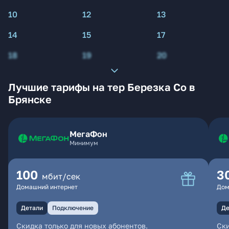
10
12
13
14
15
17
18
19
20
Лучшие тарифы на тер Березка Со в
Брянске
МегаФон
Минимум
100
3
мбит/сек
Домашний интернет
Дом
Детали
Подключение
Де
Скидка только для новых абонентов.
Ски