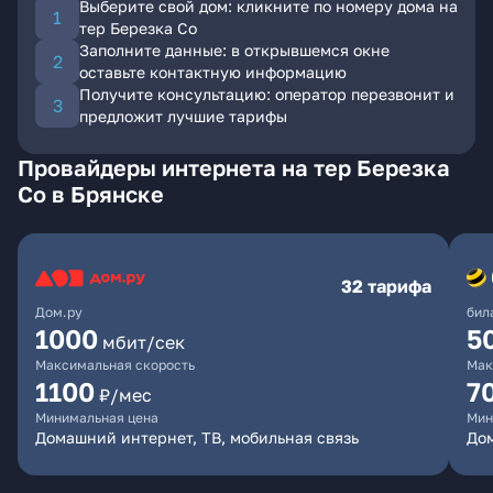
Выберите свой дом: кликните по номеру дома на
тер Березка Со
Заполните данные: в открывшемся окне
оставьте контактную информацию
Получите консультацию: оператор перезвонит и
предложит лучшие тарифы
Провайдеры интернета на тер Березка
Со в Брянске
32 тарифа
Дом.ру
бил
1000
5
мбит/сек
Максимальная скорость
Мак
1100
7
₽/мес
Минимальная цена
Мин
Домашний интернет, ТВ, мобильная связь
Дом