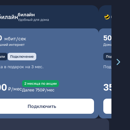
билайн
Удобный для дома
0
500
мбит/сек
мбит
шний интернет
Домашний инте
али
Подключение
Подключение
а в подарок на 3 мес.
Подключени
2 месяцa по акции
00
350
₽/мес
₽/м
Далее
750
₽/мес
Подключить