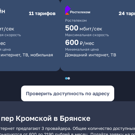
11 тарифов
24 та
Ростелеком
500
ит/сек
мбит/сек
я скорость
Максимальная скорость
600
ес
₽/мес
я цена
Минимальная цена
интернет, ТВ, мобильная
Домашний интернет, ТВ
Проверить доступность по адресу
 пер Кромской в Брянске
тернет предлагают 3 провайдера. Общее количество доступных
арьируются от 600 до 2190 рублей в месяц. Подайте заявку на