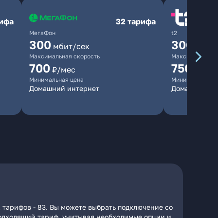
рифа
32 тарифа
МегаФон
t2
300
300
мбит/сек
мбит/
Максимальная скорость
Максимальная 
700
750
₽/мес
₽/мес
Минимальная цена
Минимальная ц
Домашний интернет
Домашний ин
 тарифов - 83. Вы можете выбрать подключение со
 подходящий тариф, учитывая необходимые опции и