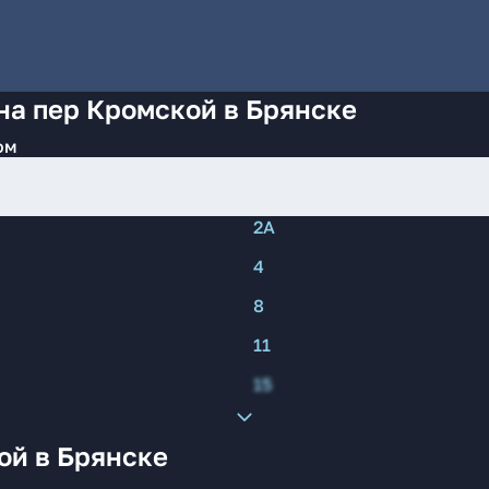
на пер Кромской в Брянске
ом
2А
4
8
11
15
ой в Брянске