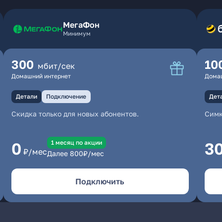
МегаФон
Минимум
300
10
мбит/сек
Домашний интернет
Дома
Детали
Подключение
Дет
Скидка только для новых абонентов.
Симк
1 месяц по акции
0
3
₽/мес
Далее
800
₽/мес
Подключить