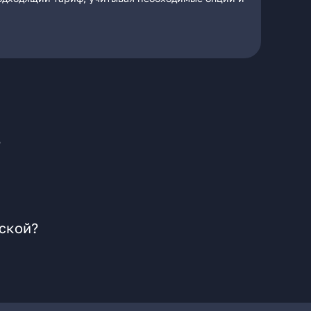
?
мской?