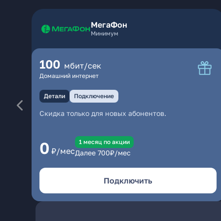
МегаФон
Минимум
100
мбит/сек
Домашний интернет
Детали
Подключение
Скидка только для новых абонентов.
1 месяц по акции
0
₽/мес
Далее
700
₽/мес
Подключить