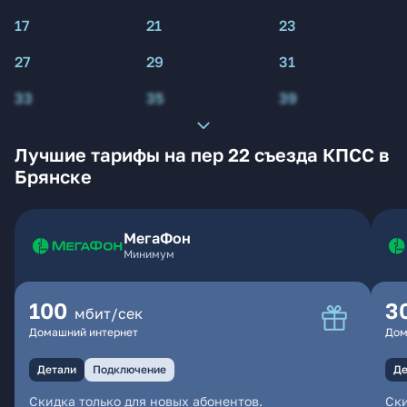
17
21
23
27
29
31
33
35
39
Лучшие тарифы на пер 22 съезда КПСС в
Брянске
МегаФон
Минимум
100
3
мбит/сек
Домашний интернет
Дом
Детали
Подключение
Де
Скидка только для новых абонентов.
Ски