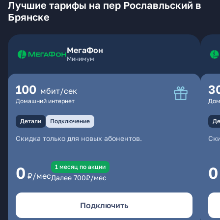
Лучшие тарифы на пер Рославльский в
Брянске
МегаФон
Минимум
100
3
мбит/сек
Домашний интернет
Дом
Детали
Подключение
Де
Скидка только для новых абонентов.
Ски
1 месяц по акции
0
0
₽/мес
Далее
700
₽/мес
Подключить