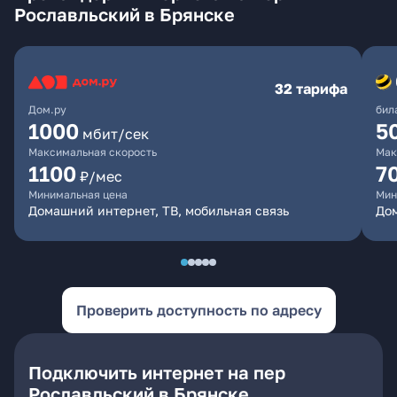
Рославльский в Брянске
32 тарифа
Дом.ру
бил
1000
5
мбит/сек
Максимальная скорость
Мак
1100
7
₽/мес
Минимальная цена
Мин
Домашний интернет, ТВ, мобильная связь
Дом
Проверить доступность по адресу
Подключить интернет на пер
Рославльский в Брянске