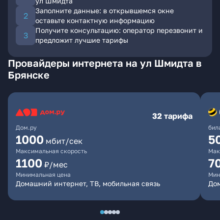
ул Шмидта
Заполните данные: в открывшемся окне
оставьте контактную информацию
Получите консультацию: оператор перезвонит и
предложит лучшие тарифы
Провайдеры интернета на ул Шмидта в
Брянске
32 тарифа
Дом.ру
бил
1000
5
мбит/сек
Максимальная скорость
Мак
1100
7
₽/мес
Минимальная цена
Мин
Домашний интернет, ТВ, мобильная связь
Дом