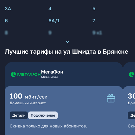
3А
4
5
6
6А/1
7
8
9
9 к1
Лучшие тарифы на ул Шмидта в Брянске
МегаФон
Минимум
100
3
мбит/сек
Домашний интернет
Дом
Детали
Подключение
Де
Скидка только для новых абонентов.
Ски