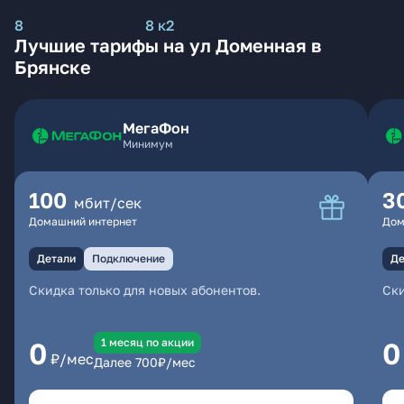
8
8 к2
Лучшие тарифы на ул Доменная в
Брянске
МегаФон
Минимум
100
3
мбит/сек
Домашний интернет
Дом
Детали
Подключение
Де
Скидка только для новых абонентов.
Ски
1 месяц по акции
0
0
₽/мес
Далее
700
₽/мес