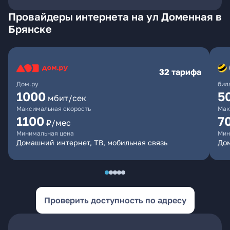
Провайдеры интернета на ул Доменная в
Брянске
32 тарифа
Дом.ру
бил
1000
5
мбит/сек
Максимальная скорость
Мак
1100
7
₽/мес
Минимальная цена
Мин
Домашний интернет, ТВ, мобильная связь
Дом
Проверить доступность по адресу