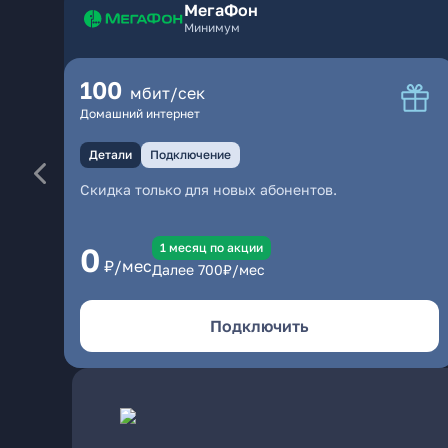
МегаФон
Минимум
100
мбит/сек
Домашний интернет
Детали
Подключение
Скидка только для новых абонентов.
1 месяц по акции
0
₽/мес
Далее
700
₽/мес
Подключить