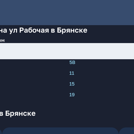
на ул Рабочая в Брянске
ом
5В
11
15
19
в Брянске