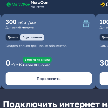
МегаФон
Минимум
300
10
мбит/сек
Домашний интернет
Дома
Детали
Подключение
Дет
Скидка только для новых абонентов.
Симк
1 месяц по акции
0
3
₽/мес
Далее
800
₽/мес
Подключить
Подключить интернет н