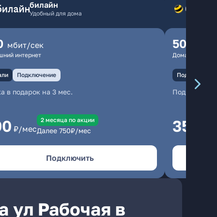
билайн
Удобный для дома
0
500
мбит/сек
мбит
шний интернет
Домашний инте
али
Подключение
Подключение
а в подарок на 3 мес.
Подключени
2 месяцa по акции
00
350
₽/мес
₽/м
Далее
750
₽/мес
Подключить
а ул Рабочая в