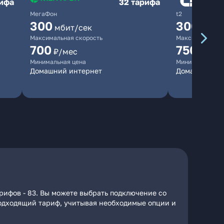
рифа
32 тарифа
МегаФон
t2
300
300
мбит/сек
мбит/
Максимальная скорость
Максимальная 
700
750
₽/мес
₽/мес
Минимальная цена
Минимальная ц
Домашний интернет
Домашний ин
рифов - 83. Вы можете выбрать подключение со
 подходящий тариф, учитывая необходимые опции и