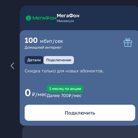
МегаФон
Минимум
100
мбит/сек
Домашний интернет
Детали
Подключение
Скидка только для новых абонентов.
1 месяц по акции
0
₽/мес
Далее
700
₽/мес
Подключить