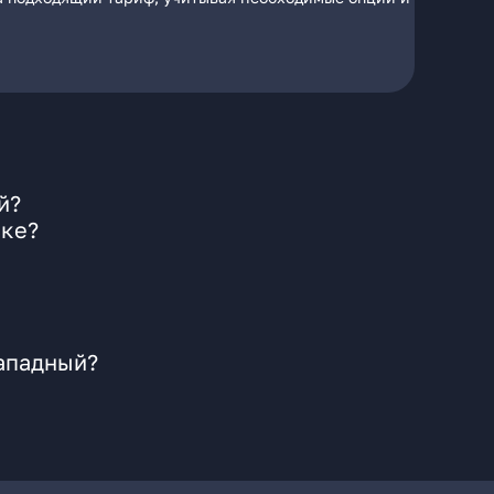
й?
ске?
Западный?