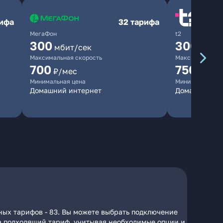
рифа
32 тарифа
МегаФон
t2
300
300
мбит/сек
мбит/
Максимальная скорость
Максимальная 
700
750
₽/мес
₽/мес
Минимальная цена
Минимальная ц
Домашний интернет
Домашний ин
ных тарифов - 83. Вы можете выбрать подключение
 на подходящий тариф, учитывая необходимые опции и