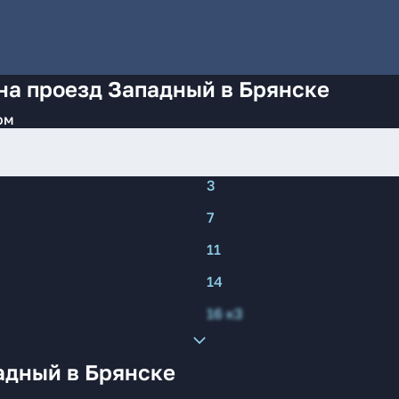
на проезд Западный в Брянске
ом
3
7
11
14
16 к3
адный в Брянске