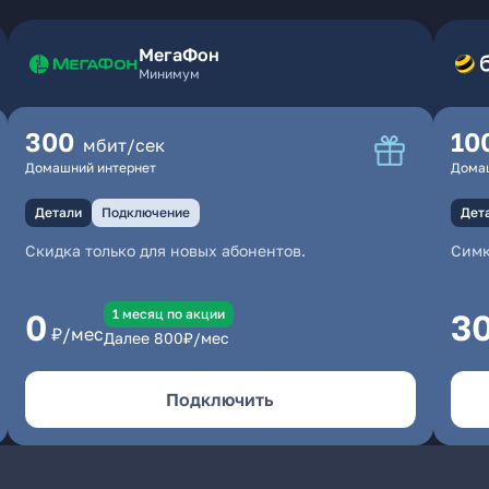
МегаФон
Минимум
300
10
мбит/сек
Домашний интернет
Дома
Детали
Подключение
Дет
Скидка только для новых абонентов.
Симк
1 месяц по акции
0
3
₽/мес
Далее
800
₽/мес
Подключить