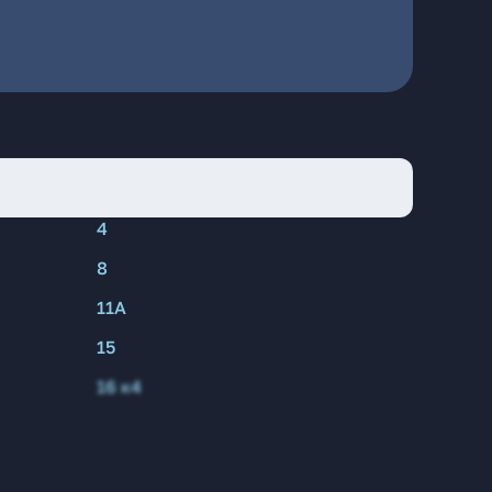
4
8
11А
15
16 к4