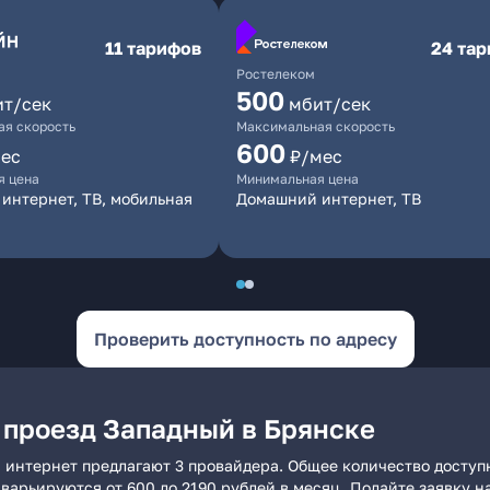
11 тарифов
24 та
Ростелеком
500
ит/сек
мбит/сек
я скорость
Максимальная скорость
600
ес
₽/мес
я цена
Минимальная цена
интернет, ТВ, мобильная
Домашний интернет, ТВ
Проверить доступность по адресу
 проезд Западный в Брянске
 интернет предлагают 3 провайдера. Общее количество доступ
и варьируются от 600 до 2190 рублей в месяц. Подайте заявку