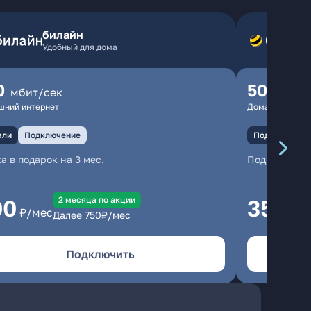
билайн
Удобный для дома
0
500
мбит/сек
мбит
шний интернет
Домашний инте
али
Подключение
Подключение
а в подарок на 3 мес.
Подключени
2 месяцa по акции
00
350
₽/мес
₽/м
Далее
750
₽/мес
Подключить