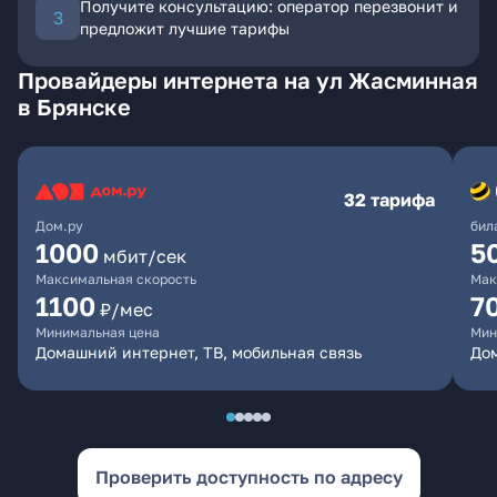
Получите консультацию: оператор перезвонит и
предложит лучшие тарифы
Провайдеры интернета на ул Жасминная
в Брянске
32 тарифа
Дом.ру
бил
1000
5
мбит/сек
Максимальная скорость
Мак
1100
7
₽/мес
Минимальная цена
Мин
Домашний интернет, ТВ, мобильная связь
Дом
Проверить доступность по адресу