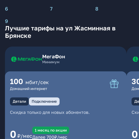
6
7
8
9
Лучшие тарифы на ул Жасминная в
Брянске
МегаФон
Минимум
100
3
мбит/сек
Домашний интернет
Дом
Детали
Подключение
Де
Скидка только для новых абонентов.
Ски
1 месяц по акции
0
0
₽/мес
Далее
700
₽/мес