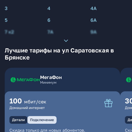
3
4
4А
5
6
6А
7 к2
7А
9А
Лучшие тарифы на ул Саратовская в
Брянске
МегаФон
Минимум
100
3
мбит/сек
Домашний интернет
Дом
Детали
Подключение
Де
Скидка только для новых абонентов.
Ски