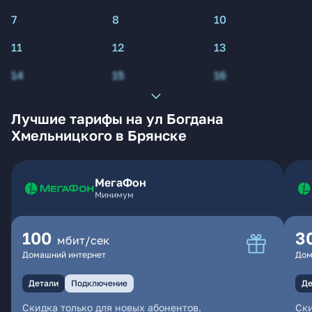
7
8
10
11
12
13
14
15
16
Лучшие тарифы на ул Богдана
Хмельницкого в Брянске
МегаФон
Минимум
100
3
мбит/сек
Домашний интернет
Дом
Детали
Подключение
Де
Скидка только для новых абонентов.
Ски