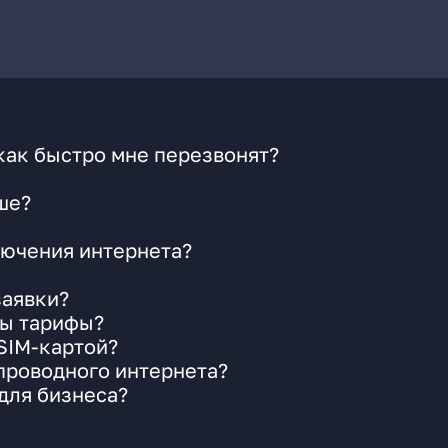
как быстро мне перезвонят?
ше?
ючения интернета?
заявки?
ны тарифы?
 SIM-картой?
 проводного интернета?
для бизнеса?