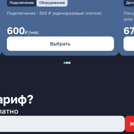
Подключение
Оборудование
Дет
Подключение
-
500 ₽ (единоразовый платеж)
Поку
(или
600
6
₽/мес
Выбрать
ариф?
латно
Ж