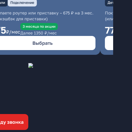
али
Подключение
Детали
Под
паете роутер или приставку – 675 ₽ на 3 мес.
Покупаете ро
 кэшбэк для приставки)
(или кэшбэк 
3 месяцa по акции
75
775
₽/мес
₽/ме
Далее
1350
₽/мес
Выбрать
ду звонка