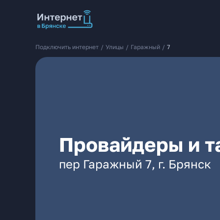
Подключить интернет
/
Улицы
/
Гаражный
/
7
Провайдеры и т
пер Гаражный 7, г. Брянск