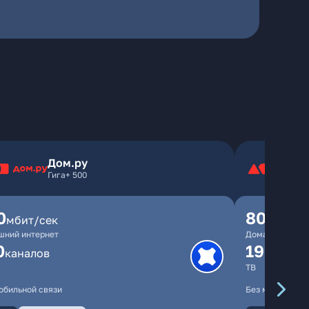
Дом.ру
Гига+ 500
0
800
мбит/сек
мбит/
шний интернет
Домашний инте
0
190
каналов
канал
ТВ
обильной связи
Без мобильной 