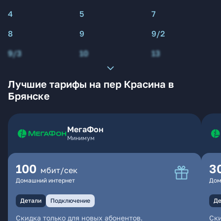
4
5
7
8
9
9/2
9/3
10
13
Лучшие тарифы на пер Красина в
Брянске
МегаФон
Минимум
100
3
мбит/сек
Домашний интернет
Дом
Детали
Подключение
Де
Скидка только для новых абонентов.
Ски