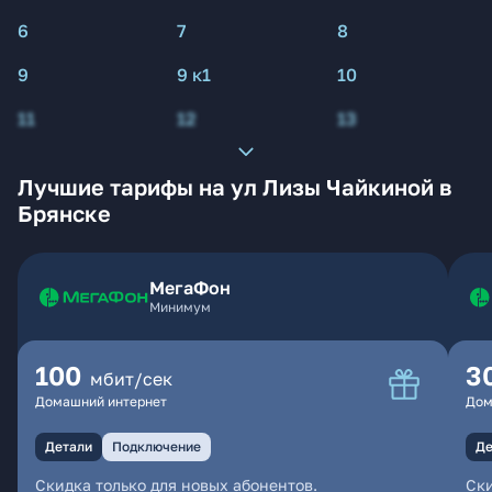
6
7
8
9
9 к1
10
11
12
13
Лучшие тарифы на ул Лизы Чайкиной в
Брянске
МегаФон
Минимум
100
3
мбит/сек
Домашний интернет
Дом
Детали
Подключение
Де
Скидка только для новых абонентов.
Ски