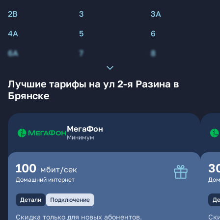
2В
3
3А
4А
5
6
6А
7
8
Лучшие тарифы на ул 2-я Разина в
Брянске
МегаФон
Минимум
100
3
мбит/сек
Домашний интернет
Дом
Детали
Подключение
Де
Скидка только для новых абонентов.
Ски