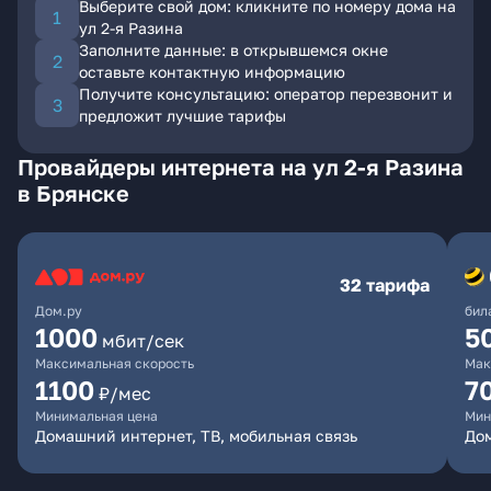
Выберите свой дом: кликните по номеру дома на
ул 2-я Разина
Заполните данные: в открывшемся окне
оставьте контактную информацию
Получите консультацию: оператор перезвонит и
предложит лучшие тарифы
Провайдеры интернета на ул 2-я Разина
в Брянске
32 тарифа
Дом.ру
бил
1000
5
мбит/сек
Максимальная скорость
Мак
1100
7
₽/мес
Минимальная цена
Мин
Домашний интернет, ТВ, мобильная связь
Дом