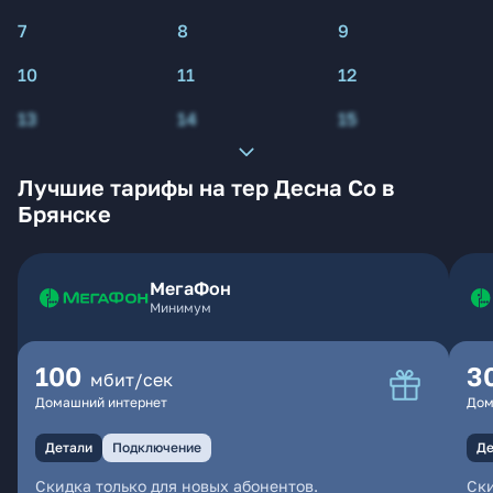
7
8
9
10
11
12
13
14
15
Лучшие тарифы на тер Десна Со в
Брянске
МегаФон
Минимум
100
3
мбит/сек
Домашний интернет
Дом
Детали
Подключение
Де
Скидка только для новых абонентов.
Ски