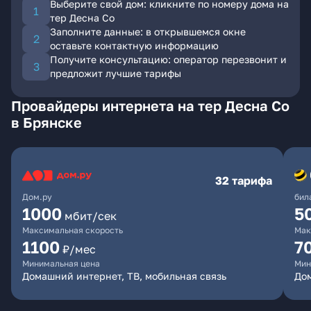
Выберите свой дом: кликните по номеру дома на
тер Десна Со
Заполните данные: в открывшемся окне
оставьте контактную информацию
Получите консультацию: оператор перезвонит и
предложит лучшие тарифы
Провайдеры интернета на тер Десна Со
в Брянске
32 тарифа
Дом.ру
бил
1000
5
мбит/сек
Максимальная скорость
Мак
1100
7
₽/мес
Минимальная цена
Мин
Домашний интернет, ТВ, мобильная связь
Дом