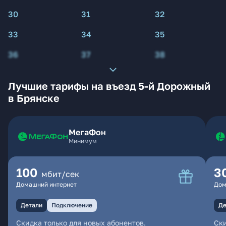
30
31
32
33
34
35
36
37
38
Лучшие тарифы на въезд 5-й Дорожный
в Брянске
МегаФон
Минимум
100
3
мбит/сек
Домашний интернет
Дом
Детали
Подключение
Де
Скидка только для новых абонентов.
Ски