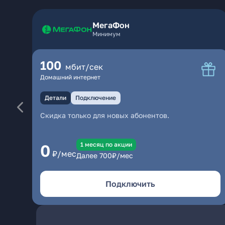
МегаФон
Минимум
100
мбит/сек
Домашний интернет
Детали
Подключение
Скидка только для новых абонентов.
1 месяц по акции
0
₽/мес
Далее
700
₽/мес
Подключить