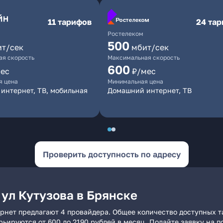
11 тарифов
24 та
Ростелеком
500
ит/сек
мбит/сек
я скорость
Максимальная скорость
600
ес
₽/мес
я цена
Минимальная цена
интернет, ТВ, мобильная
Домашний интернет, ТВ
Проверить доступность по адресу
ул Кутузова в Брянске
ернет предлагают 4 провайдера. Общее количество доступных т
арьируются от 600 до 2190 рублей в месяц. Подайте заявку на