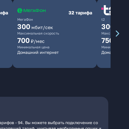
рифа
32 тарифа
МегаФон
t2
300
300
мбит/сек
мбит/
Максимальная скорость
Максимальная 
700
750
₽/мес
₽/мес
Минимальная цена
Минимальная ц
Домашний интернет
Домашний ин
арифов - 94. Вы можете выбрать подключение со
 подходящий тариф, учитывая необходимые опции и