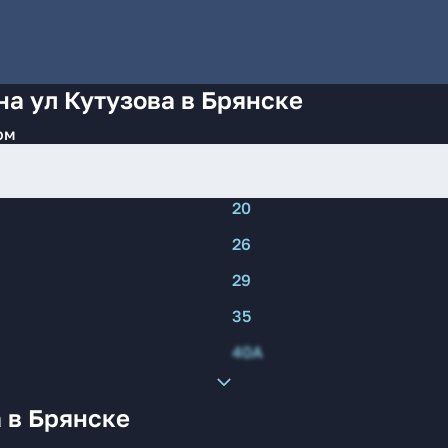
на ул Кутузова в Брянске
ом
20
26
29
35
40А
 в Брянске