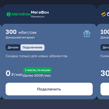
МегаФон
Минимум
300
10
мбит/сек
Домашний интернет
Дома
Детали
Подключение
Дет
Скидка только для новых абонентов.
Симк
1 месяц по акции
0
3
₽/мес
Далее
800
₽/мес
Подключить