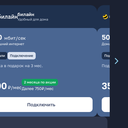
билайн
Удобный для дома
0
500
мбит/сек
мбит
шний интернет
Домашний инте
али
Подключение
Подключение
а в подарок на 3 мес.
Подключени
2 месяцa по акции
00
350
₽/мес
₽/м
Далее
750
₽/мес
Подключить