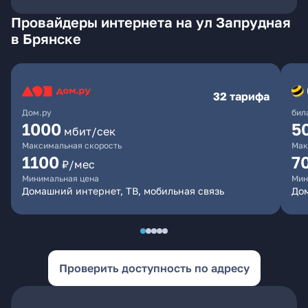
Провайдеры интернета на ул Запрудная
в Брянске
32 тарифа
Дом.ру
бил
1000
5
мбит/сек
Максимальная скорость
Мак
1100
7
₽/мес
Минимальная цена
Мин
Домашний интернет, ТВ, мобильная связь
Дом
Проверить доступность по адресу