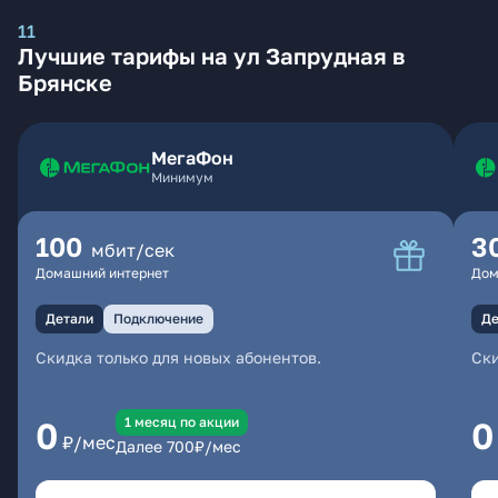
11
Лучшие тарифы на ул Запрудная в
Брянске
МегаФон
Минимум
100
3
мбит/сек
Домашний интернет
Дом
Детали
Подключение
Де
Скидка только для новых абонентов.
Ски
1 месяц по акции
0
0
₽/мес
Далее
700
₽/мес