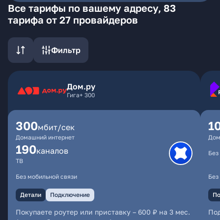
Все тарифы по вашему адресу, 83
тарифа от 27 провайдеров
Фильтр
Дом.ру
Гига+ 300
300
1
мбит/сек
Домашний интернет
Дом
190
каналов
Без
ТВ
Без мобильной связи
Без
Детали
Подключение
По
Покупаете роутер или приставку – 600 ₽ на 3 мес.
По