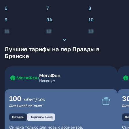
6
7
8
9
9А
10
11
12
13
Лучшие тарифы на пер Правды в
Брянске
МегаФон
Минимум
100
3
мбит/сек
Домашний интернет
Дом
Детали
Подключение
Де
Скидка только для новых абонентов.
Ски