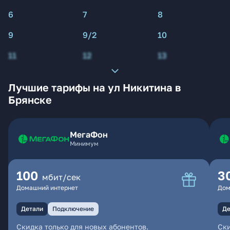
6
7
8
9
9/2
10
11
12
13
Лучшие тарифы на ул Никитина в
Брянске
МегаФон
Минимум
100
3
мбит/сек
Домашний интернет
Дом
Детали
Подключение
Де
Скидка только для новых абонентов.
Ски