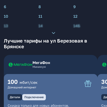
6
8
9
10
11
12
13
14
14Б
Лучшие тарифы на ул Березовая в
Брянске
МегаФон
Минимум
100
3
мбит/сек
Домашний интернет
Дом
Детали
Подключение
Де
Скидка только для новых абонентов.
Ски