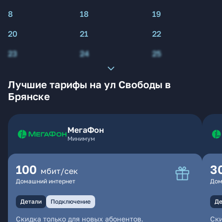
8
18
19
20
21
22
23
24
25
Лучшие тарифы на ул Свободы в
Брянске
МегаФон
Минимум
100
3
мбит/сек
Домашний интернет
Дом
Детали
Подключение
Де
Скидка только для новых абонентов.
Ски