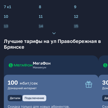
7 к1
8
9
10
11
12
13
14
15
Лучшие тарифы на ул Правобережная в
Брянске
МегаФон
Минимум
100
3
мбит/сек
Домашний интернет
Дом
Детали
Подключение
Де
Скидка только для новых абонентов.
Ски