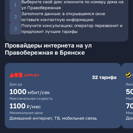
Выберите свой дом: кликните по номеру дома на
ул Правобережная
Заполните данные: в открывшемся окне
оставьте контактную информацию
Получите консультацию: оператор перезвонит и
предложит лучшие тарифы
Провайдеры интернета на ул
Правобережная в Брянске
32 тарифа
Дом.ру
бил
1000
5
мбит/сек
Максимальная скорость
Мак
1100
7
₽/мес
Минимальная цена
Мин
Домашний интернет, ТВ, мобильная связь
Дом