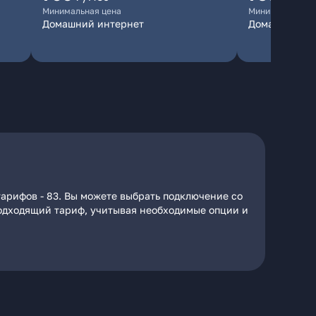
Минимальная цена
Минимальная ц
Домашний интернет
Домашний ин
тарифов - 83. Вы можете выбрать подключение со
 подходящий тариф, учитывая необходимые опции и