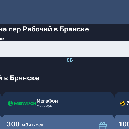
на пер Рабочий в Брянске
ом
8Б
й в Брянске
МегаФон
Минимум
300
10
мбит/сек