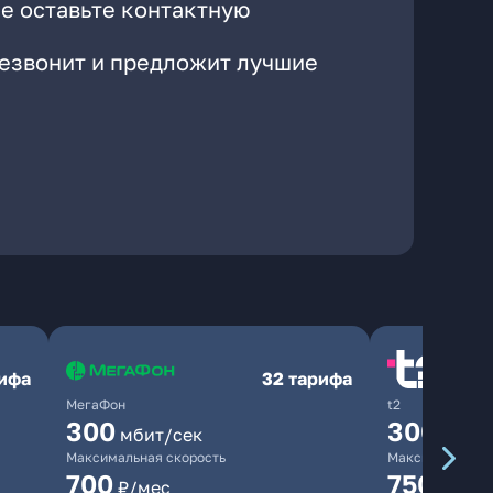
е оставьте контактную
резвонит и предложит лучшие
рифа
32 тарифа
МегаФон
t2
300
300
мбит/сек
мбит/
Максимальная скорость
Максимальная 
700
750
₽/мес
₽/мес