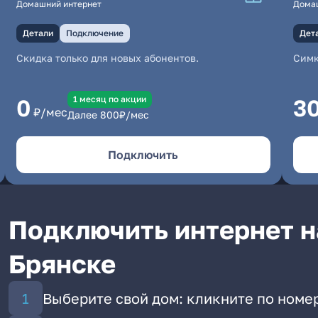
Домашний интернет
Дома
Детали
Подключение
Дет
Скидка только для новых абонентов.
Симк
1 месяц по акции
0
3
₽/мес
Далее
800
₽/мес
Подключить
Подключить интернет н
Брянске
Выберите свой дом: кликните по номе