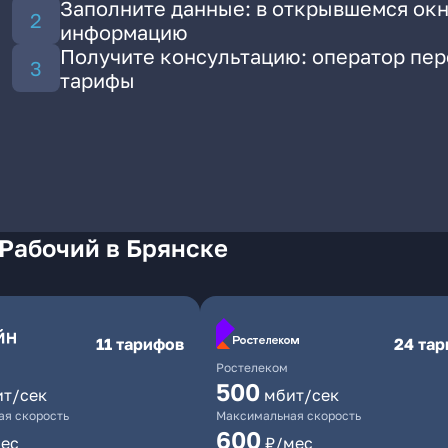
Заполните данные: в открывшемся окн
информацию
Получите консультацию: оператор пе
тарифы
Рабочий в Брянске
11 тарифов
24 та
Ростелеком
500
ит/сек
мбит/сек
я скорость
Максимальная скорость
600
ес
₽/мес