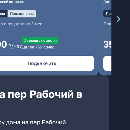
шний интернет
Домашний инте
али
Подключение
Подключение
а в подарок на 3 мес.
Подключени
2 месяцa по акции
00
350
₽/мес
₽/м
Далее
750
₽/мес
Подключить
а пер Рабочий в
ру дома на пер Рабочий