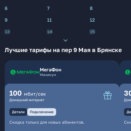
6
7
8
9
11
12
13
14
15
Лучшие тарифы на пер 9 Мая в Брянске
МегаФон
Минимум
100
3
мбит/сек
Домашний интернет
Дом
Детали
Подключение
Де
Скидка только для новых абонентов.
Ски