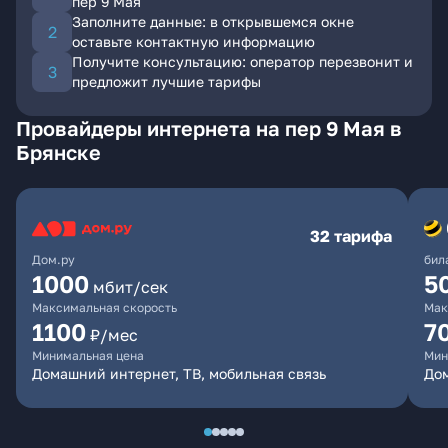
пер 9 Мая
Заполните данные: в открывшемся окне
оставьте контактную информацию
Получите консультацию: оператор перезвонит и
предложит лучшие тарифы
Провайдеры интернета на пер 9 Мая в
Брянске
32 тарифа
Дом.ру
бил
1000
5
мбит/сек
Максимальная скорость
Мак
1100
7
₽/мес
Минимальная цена
Мин
Домашний интернет, ТВ, мобильная связь
Дом