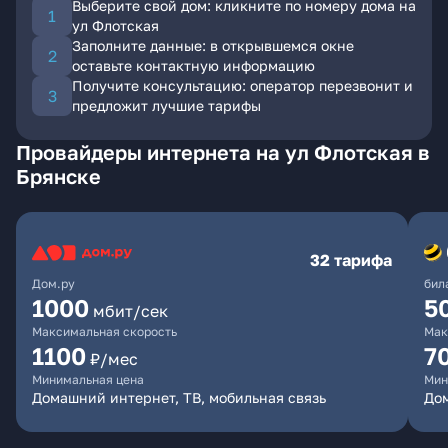
Выберите свой дом: кликните по номеру дома на
ул Флотская
Заполните данные: в открывшемся окне
оставьте контактную информацию
Получите консультацию: оператор перезвонит и
предложит лучшие тарифы
Провайдеры интернета на ул Флотская в
Брянске
32 тарифа
Дом.ру
бил
1000
5
мбит/сек
Максимальная скорость
Мак
1100
7
₽/мес
Минимальная цена
Мин
Домашний интернет, ТВ, мобильная связь
Дом