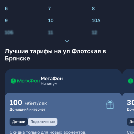
6
7
8
9
10
10А
10Б
11
12
Лучшие тарифы на ул Флотская в
Брянске
МегаФон
Минимум
100
3
мбит/сек
Домашний интернет
Дом
Детали
Подключение
Де
Скидка только для новых абонентов.
Ски