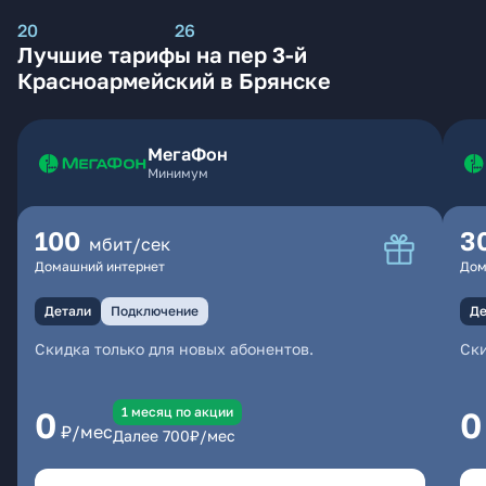
20
26
Лучшие тарифы на пер 3-й
Красноармейский в Брянске
МегаФон
Минимум
100
3
мбит/сек
Домашний интернет
Дом
Детали
Подключение
Де
Скидка только для новых абонентов.
Ски
1 месяц по акции
0
0
₽/мес
Далее
700
₽/мес