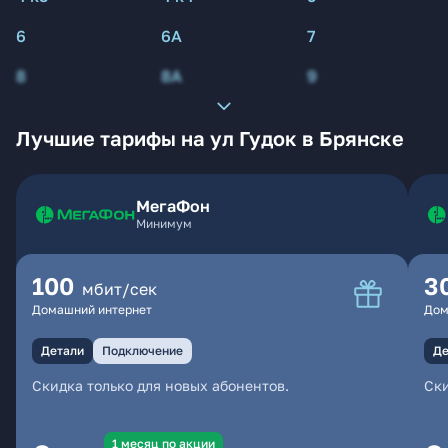
6
6А
7
8
8А
9
Лучшие тарифы на ул Гудок в Брянске
МегаФон
Минимум
100
3
мбит/сек
Домашний интернет
Дом
Детали
Подключение
Де
Скидка только для новых абонентов.
Ски
1 месяц по акции