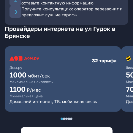
оставьте контактную информацию
Получите консультацию: оператор перезвонит и
предложит лучшие тарифы
Провайдеры интернета на ул Гудок в
Брянске
32 тарифа
Дом.ру
бил
1000
5
мбит/сек
Максимальная скорость
Мак
1100
7
₽/мес
Минимальная цена
Мин
Домашний интернет, ТВ, мобильная связь
Дом