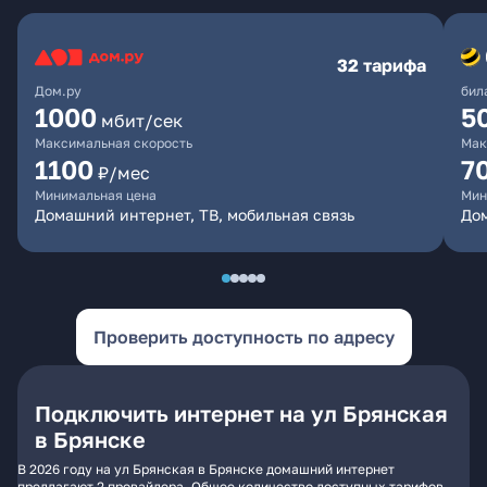
32 тарифа
Дом.ру
бил
1000
5
мбит/сек
Максимальная скорость
Мак
1100
7
₽/мес
Минимальная цена
Мин
Домашний интернет, ТВ, мобильная связь
Дом
Проверить доступность по адресу
Подключить интернет на ул Брянская
в Брянске
В 2026 году на ул Брянская в Брянске домашний интернет
предлагают 2 провайдера. Общее количество доступных тарифов -