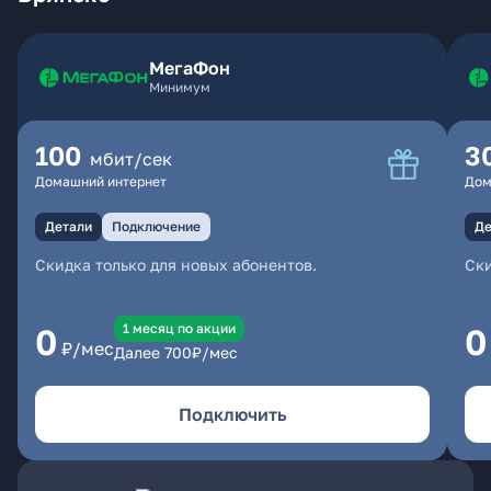
МегаФон
Минимум
100
3
мбит/сек
Домашний интернет
Дом
Детали
Подключение
Де
Скидка только для новых абонентов.
Ски
1 месяц по акции
0
0
₽/мес
Далее
700
₽/мес
Подключить