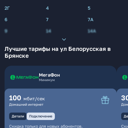
2Г
4
5
6
7
7А
9
14
14А
Лучшие тарифы на ул Белорусская в
Брянске
МегаФон
Минимум
100
3
мбит/сек
Домашний интернет
Дом
Детали
Подключение
Де
Скидка только для новых абонентов.
Ски