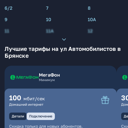
6/2
7
8
9
10
10А
11
11А
12
Лучшие тарифы на ул Автомобилистов в
Брянске
МегаФон
Минимум
100
3
мбит/сек
Домашний интернет
Дом
Детали
Подключение
Де
Скидка только для новых абонентов.
Ски