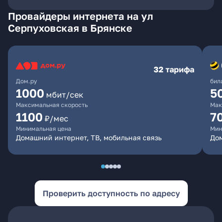
Провайдеры интернета на ул
Серпуховская в Брянске
32 тарифа
Дом.ру
бил
1000
5
мбит/сек
Максимальная скорость
Мак
1100
7
₽/мес
Минимальная цена
Мин
Домашний интернет, ТВ, мобильная связь
Дом
Проверить доступность по адресу