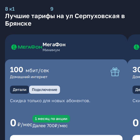
8 к1
9
Лучшие тарифы на ул Серпуховская в
Брянске
МегаФон
Минимум
100
3
мбит/сек
Домашний интернет
Дом
Детали
Подключение
Де
Скидка только для новых абонентов.
Ски
1 месяц по акции
0
0
₽/мес
Далее
700
₽/мес