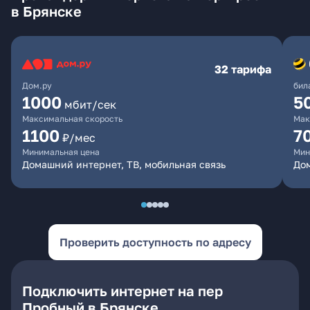
в Брянске
32 тарифа
Дом.ру
бил
1000
5
мбит/сек
Максимальная скорость
Мак
1100
7
₽/мес
Минимальная цена
Мин
Домашний интернет, ТВ, мобильная связь
Дом
Проверить доступность по адресу
Подключить интернет на пер
Пробный в Брянске