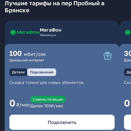
Лучшие тарифы на пер Пробный в
Брянске
МегаФон
Минимум
100
3
мбит/сек
Домашний интернет
Дом
Детали
Подключение
Де
Скидка только для новых абонентов.
Ски
1 месяц по акции
0
0
₽/мес
Далее
700
₽/мес
Подключить