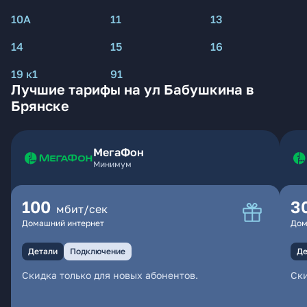
10А
11
13
14
15
16
19 к1
91
Лучшие тарифы на ул Бабушкина в
Брянске
МегаФон
Минимум
100
3
мбит/сек
Домашний интернет
Дом
Детали
Подключение
Де
Скидка только для новых абонентов.
Ски