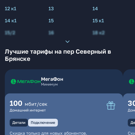
12 к1
13
14
14 к1
15
15 к1
15/2
16
18 к2
Лучшие тарифы на пер Северный в
Брянске
МегаФон
Минимум
100
3
мбит/сек
Домашний интернет
Дом
Детали
Подключение
Де
Скидка только для новых абонентов.
Ски