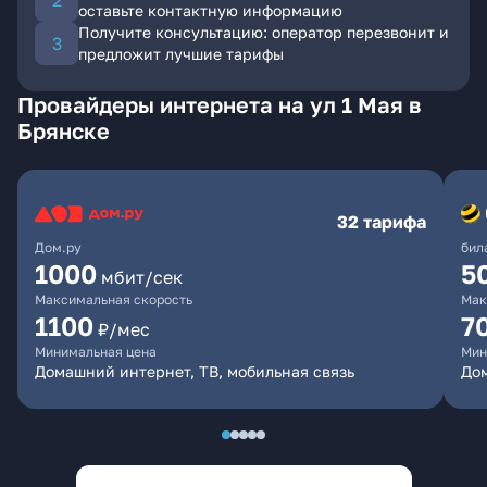
оставьте контактную информацию
Получите консультацию: оператор перезвонит и
предложит лучшие тарифы
Провайдеры интернета на ул 1 Мая в
Брянске
32 тарифа
Дом.ру
бил
1000
5
мбит/сек
Максимальная скорость
Мак
1100
7
₽/мес
Минимальная цена
Мин
Домашний интернет, ТВ, мобильная связь
Дом