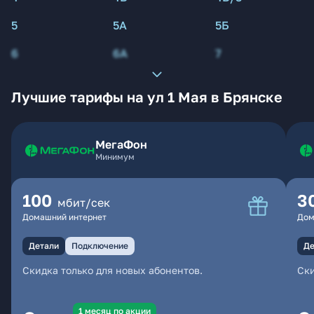
5
5А
5Б
6
6А
7
Лучшие тарифы на ул 1 Мая в Брянске
МегаФон
Минимум
100
3
мбит/сек
Домашний интернет
Дом
Детали
Подключение
Де
Скидка только для новых абонентов.
Ски
1 месяц по акции