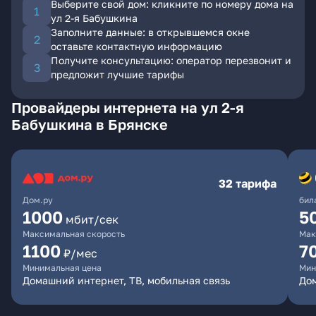
Выберите свой дом: кликните по номеру дома на
ул 2-я Бабушкина
Заполните данные: в открывшемся окне
оставьте контактную информацию
Получите консультацию: оператор перезвонит и
предложит лучшие тарифы
Провайдеры интернета на ул 2-я
Бабушкина в Брянске
32 тарифа
Дом.ру
бил
1000
5
мбит/сек
Максимальная скорость
Мак
1100
7
₽/мес
Минимальная цена
Мин
Домашний интернет, ТВ, мобильная связь
Дом