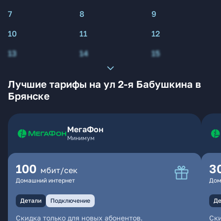
7
8
9
10
11
12
13
14
15
Лучшие тарифы на ул 2-я Бабушкина в
Брянске
МегаФон
Минимум
100
3
мбит/сек
Домашний интернет
Дом
Детали
Подключение
Де
Скидка только для новых абонентов.
Ски