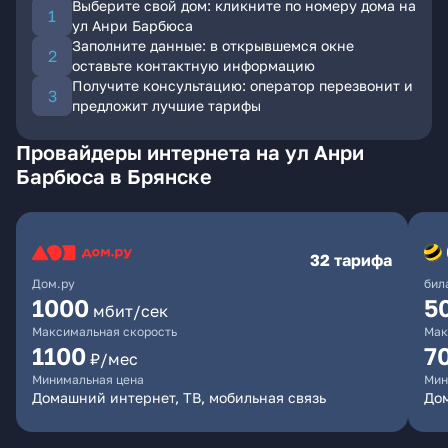
Выберите свой дом: кликните по номеру дома на
ул Анри Барбюса
Заполните данные: в открывшемся окне
оставьте контактную информацию
Получите консультацию: оператор перезвонит и
предложит лучшие тарифы
Провайдеры интернета на ул Анри
Барбюса в Брянске
32 тарифа
Дом.ру
бил
1000
5
мбит/сек
Максимальная скорость
Мак
1100
7
₽/мес
Минимальная цена
Мин
Домашний интернет, ТВ, мобильная связь
Дом