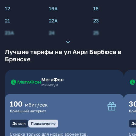
12
16А
18
21
22А
23
23А
24
25
Лучшие тарифы на ул Анри Барбюса в
Брянске
МегаФон
Минимум
100
3
мбит/сек
Домашний интернет
Дом
Детали
Подключение
Де
Скидка только для новых абонентов.
Ски