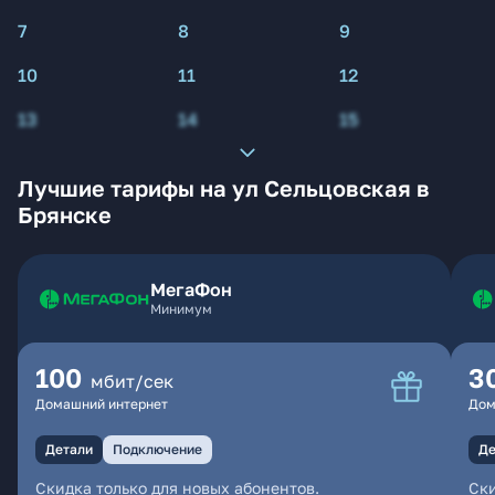
7
8
9
10
11
12
13
14
15
Лучшие тарифы на ул Сельцовская в
Брянске
МегаФон
Минимум
100
3
мбит/сек
Домашний интернет
Дом
Детали
Подключение
Де
Скидка только для новых абонентов.
Ски